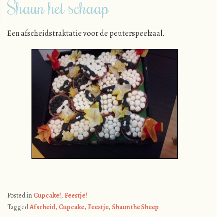
Shaun het schaap
Een afscheidstraktatie voor de peuterspeelzaal.
Posted in
Cupcake!
,
Feestje!
Tagged
Afscheid
,
Cupcake
,
Feestje
,
Shaun the Sheep