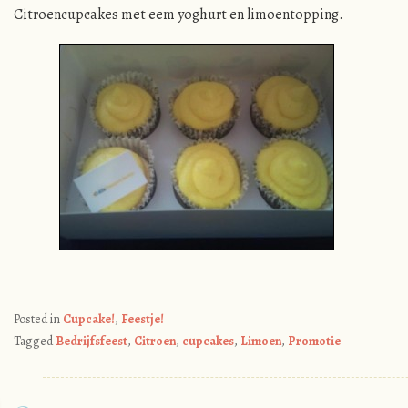
Citroencupcakes met eem yoghurt en limoentopping.
Posted in
Cupcake!
,
Feestje!
Tagged
Bedrijfsfeest
,
Citroen
,
cupcakes
,
Limoen
,
Promotie