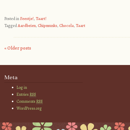
Posted in
Feestje!
,
Taart!
Tagged
Aardbeien
,
Chipmunks
,
Chocola
,
Taart
«
Older posts
Post navigation
Meta
Log in
Entries
RSS
Comments
RSS
WordPress.org