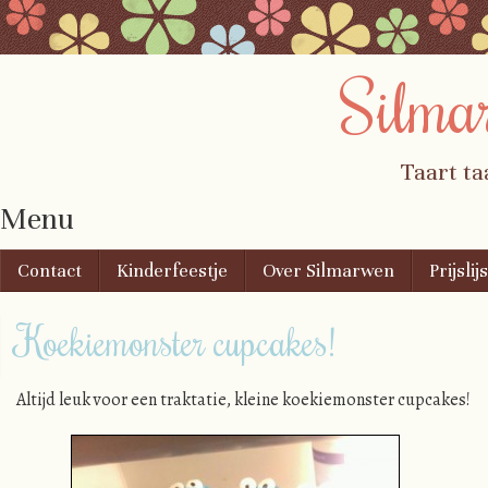
Silma
Taart ta
Menu
Skip to content
Contact
Kinderfeestje
Over Silmarwen
Prijslijs
Koekiemonster cupcakes!
Altijd leuk voor een traktatie, kleine koekiemonster cupcakes!