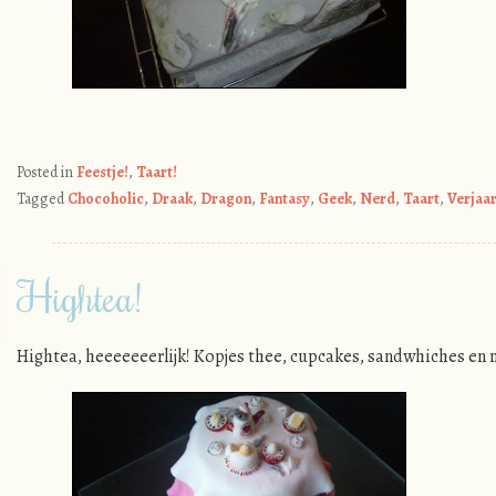
Posted in
Feestje!
,
Taart!
Tagged
Chocoholic
,
Draak
,
Dragon
,
Fantasy
,
Geek
,
Nerd
,
Taart
,
Verjaa
Hightea!
Hightea, heeeeeeerlijk! Kopjes thee, cupcakes, sandwhiches en n