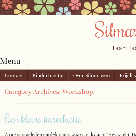
Silma
Taart ta
Menu
Skip to content
Contact
Kinderfeestje
Over Silmarwen
Prijslijs
Category Archives:
Workshop!
Een kleine introductie
Zo’n 2 jaar geleden ontdekte iets waarvan ik dacht “Hey wacht! D