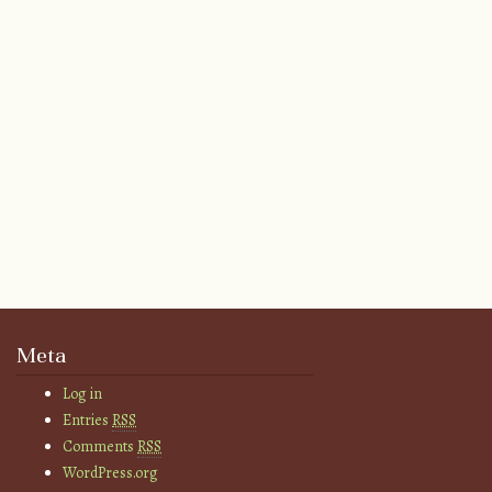
Meta
Log in
Entries
RSS
Comments
RSS
WordPress.org