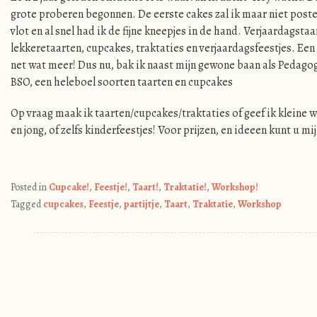
grote proberen begonnen. De eerste cakes zal ik maar niet pos
vlot en al snel had ik de fijne kneepjes in de hand. Verjaardagst
lekkeretaarten, cupcakes, traktaties en verjaardagsfeestjes. Een
net wat meer! Dus nu, bak ik naast mijn gewone baan als Pedag
BSO, een heleboel soorten taarten en cupcakes
Op vraag maak ik taarten/cupcakes/traktaties of geef ik kleine 
en jong, of zelfs kinderfeestjes! Voor prijzen, en ideeen kunt u mij
Posted in
Cupcake!
,
Feestje!
,
Taart!
,
Traktatie!
,
Workshop!
Tagged
cupcakes
,
Feestje
,
partijtje
,
Taart
,
Traktatie
,
Workshop
Post navigation