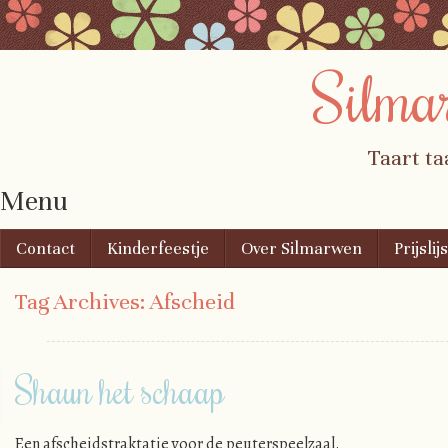
Silma
Taart ta
Menu
Skip to content
Contact
Kinderfeestje
Over Silmarwen
Prijslijs
Tag Archives:
Afscheid
Shaun het schaap
Een afscheidstraktatie voor de peuterspeelzaal.