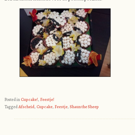
Posted in
Cupcake!
,
Feestje!
Tagged
Afscheid
,
Cupcake
,
Feestje
,
Shaun the Sheep
Post navigation