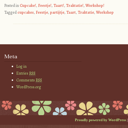
Posted in
Cupcake!
,
Feestje!
,
Taart!
,
Traktatie!
,
Workshop!
Tagged
cupcakes
,
Feestje
,
partijtje
,
Taart
,
Traktatie
,
Workshop
Post navigation
Meta
Log in
Entries
RSS
Comments
RSS
WordPress.org
Proudly powered by WordPress