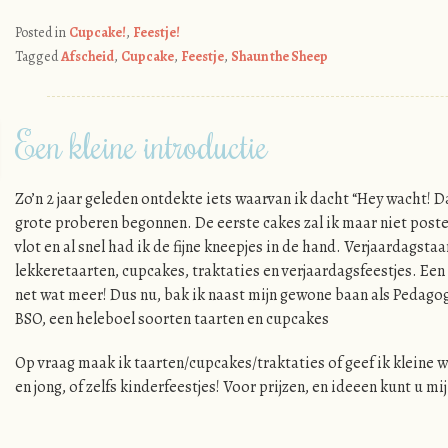
Posted in
Cupcake!
,
Feestje!
Tagged
Afscheid
,
Cupcake
,
Feestje
,
Shaun the Sheep
Een kleine introductie
Zo’n 2 jaar geleden ontdekte iets waarvan ik dacht “Hey wacht! D
grote proberen begonnen. De eerste cakes zal ik maar niet pos
vlot en al snel had ik de fijne kneepjes in de hand. Verjaardagst
lekkeretaarten, cupcakes, traktaties en verjaardagsfeestjes. Een
net wat meer! Dus nu, bak ik naast mijn gewone baan als Pedag
BSO, een heleboel soorten taarten en cupcakes
Op vraag maak ik taarten/cupcakes/traktaties of geef ik kleine 
en jong, of zelfs kinderfeestjes! Voor prijzen, en ideeen kunt u mij