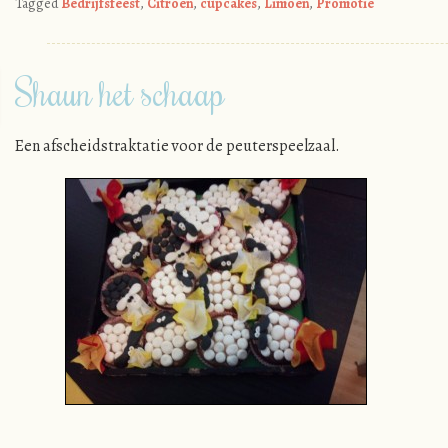
Tagged
Bedrijfsfeest
,
Citroen
,
cupcakes
,
Limoen
,
Promotie
Shaun het schaap
Een afscheidstraktatie voor de peuterspeelzaal.