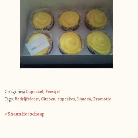
Categories:
Cupcake!
,
Feestje!
Tags:
Bedrijfsfeest
,
Citroen
,
cupcakes
,
Limoen
,
Promotie
«
Shaun het schaap
Post navigation