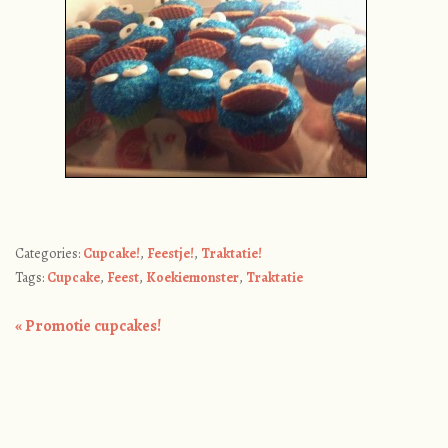
Categories:
Cupcake!
,
Feestje!
,
Traktatie!
Tags:
Cupcake
,
Feest
,
Koekiemonster
,
Traktatie
«
Promotie cupcakes!
Post navigation