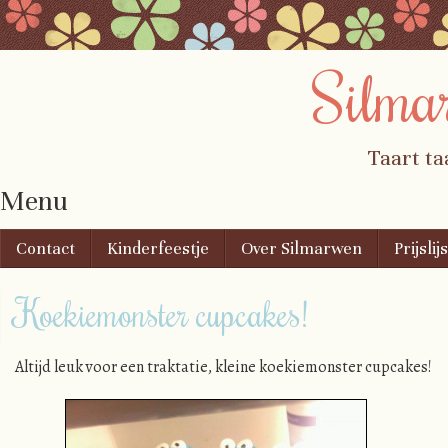
Silma
Taart ta
Menu
Skip to content
Contact
Kinderfeestje
Over Silmarwen
Prijslijs
Koekiemonster cupcakes!
Altijd leuk voor een traktatie, kleine koekiemonster cupcakes!