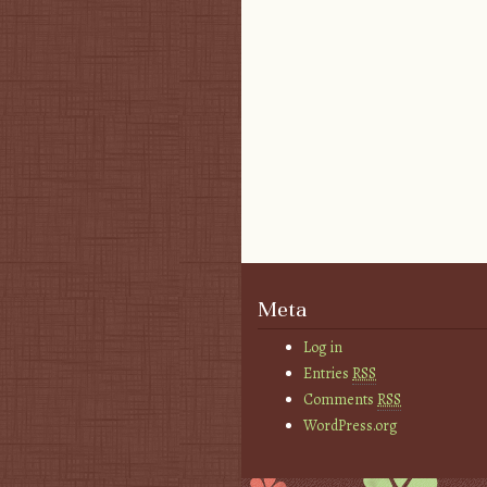
Post navigation
Meta
Log in
Entries
RSS
Comments
RSS
WordPress.org