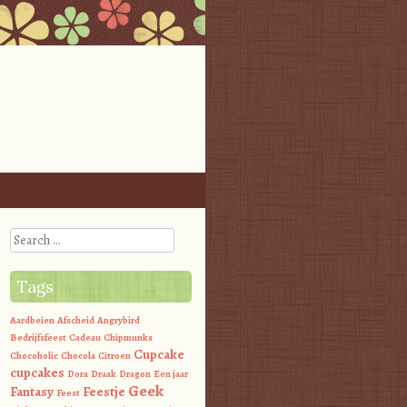
Search
Tags
Aardbeien
Afscheid
Angrybird
Bedrijfsfeest
Cadeau
Chipmunks
Cupcake
Chocoholic
Chocola
Citroen
cupcakes
Dora
Draak
Dragon
Een jaar
Geek
Fantasy
Feestje
Feest