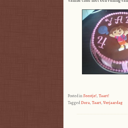
Vanille cake met een vulling va
Posted in
Feestje!
,
Taart!
Tagged
Dora
,
Taart
,
Verjaardag