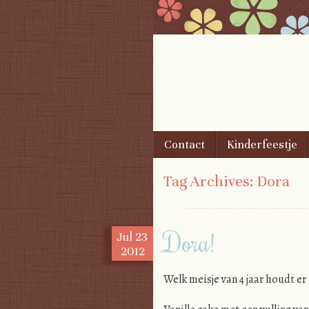
Skip to content
Contact
Kinderfeestje
Menu
Tag Archives:
Dora
Dora!
Jul
23
2012
Welk meisje van 4 jaar houdt er 