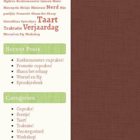
Hightea
Koekiemonster
Limoen
Mario
Nerd
Marsepein
Meisje
Miniatuur
Nijn
partijtje
Promotie
Shaun the Sheep
Taart
Sinterklaas
Sprookjes
Verjaardag
Traktatie
Woezel en Pip
Workshop
Recent Posts
Koekiemonster cupcakes!
Promotie cupcakes!
Shaun het schaap
Woezel en Pip
Sprookjesboek
Categories
Cupcake!
Feestje!
Taart!
Traktatie!
Uncategorized
Workshop!