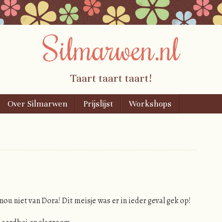
Silmarwen.nl
Taart taart taart!
Over Silmarwen
Prijslijst
Workshops
nou niet van Dora! Dit meisje was er in ieder geval gek op!