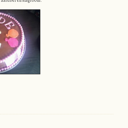
n aardbei en slagroom.